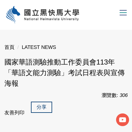
跳
到
主
要
內
容
首頁
LATEST NEWS
區
國家華語測驗推動工作委員會113年
「華語文能力測驗」考試日程表與宣傳
海報
瀏覽數:
306
分享
友善列印