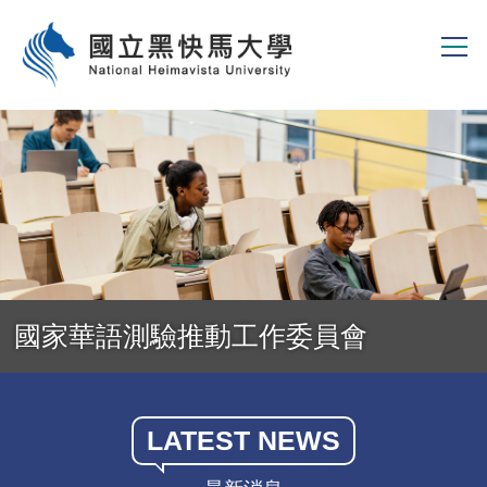
跳
到
主
要
內
容
區
國家華語測驗推動工作委員會
LATEST NEWS