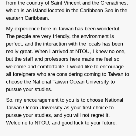
from the country of Saint Vincent and the Grenadines,
f
which is an island located in the Caribbean Sea in the
w
eastern Caribbean.
e
b
My experience here in Taiwan has been wonderful.
e
The people are very friendly, the environment is
l
perfect, and the interaction with the locals has been
I
really great. When I arrived at NTOU, I knew no one,
m
but the staff and professors here made me feel so
e
welcome and comfortable. I would like to encourage
t
all foreigners who are considering coming to Taiwan to
U
choose the National Taiwan Ocean University to
e
pursue your studies.
O
So, my encouragement to you is to choose National
s
Taiwan Ocean University as your first choice to
a
pursue your studies, and you will not regret it.
Welcome to NTOU, and good luck to your future.