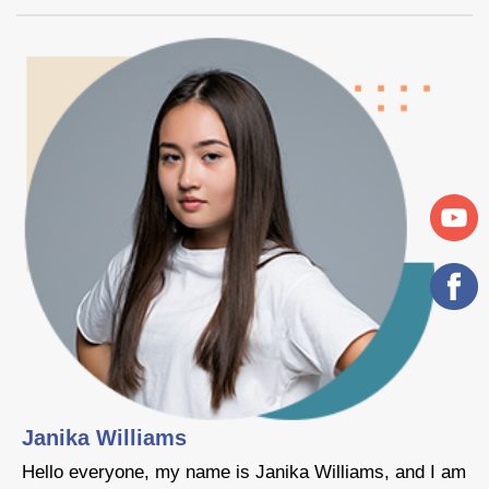
Janika Williams
Hello everyone, my name is Janika Williams, and I am
H