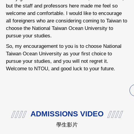
from the country of Saint Vincent and the Grenadines,
f
which is an island located in the Caribbean Sea in the
w
eastern Caribbean.
e
b
My experience here in Taiwan has been wonderful.
e
The people are very friendly, the environment is
l
perfect, and the interaction with the locals has been
I
really great. When I arrived at NTOU, I knew no one,
m
but the staff and professors here made me feel so
e
welcome and comfortable. I would like to encourage
t
all foreigners who are considering coming to Taiwan to
U
choose the National Taiwan Ocean University to
e
pursue your studies.
O
So, my encouragement to you is to choose National
s
Taiwan Ocean University as your first choice to
a
pursue your studies, and you will not regret it.
Welcome to NTOU, and good luck to your future.