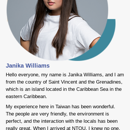
Janika Williams
Hello everyone, my name is Janika Williams, and I am
H